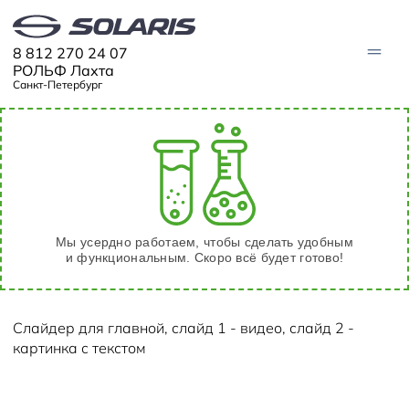
8 812 270 24 07
РОЛЬФ Лахта
Санкт-Петербург
АВТО В НАЛИЧИИ
МОДЕЛИ
Solaris HC
Solaris KRX
ЦИФРОВОЙ АВТОМОБИЛЬ
Мы усердно работаем, чтобы сделать удобным
Solaris KRS
и функциональным. Скоро всё будет готово!
Solaris HS
ПОКУПАТЕЛЯМ
Кредит
Трейд-ин
СЕРВИС
Слайдер для главной, слайд 1 - видео, слайд 2 -
Корпоративным клиентам
Запасные части
Оригинальные аксессуары
картинка с текстом
Запись на сервис
Тест-драйв
О ДИЛЕРЕ
Гарантия
Плати частями
Контакты
Руководства
Информация о дилере
Помощь на дорогах